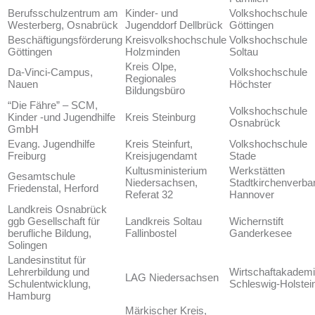
Berufsschulzentrum am
Kinder- und
Volkshochschule
Westerberg, Osnabrück
Jugenddorf Dellbrück
Göttingen
Beschäftigungsförderung
Kreisvolkshochschule
Volkshochschule
Göttingen
Holzminden
Soltau
Kreis Olpe,
Da-Vinci-Campus,
Volkshochschule
Regionales
Nauen
Höchster
Bildungsbüro
“Die Fähre” – SCM,
Volkshochschule
Kinder -und Jugendhilfe
Kreis Steinburg
Osnabrück
GmbH
Evang. Jugendhilfe
Kreis Steinfurt,
Volkshochschule
Freiburg
Kreisjugendamt
Stade
Kultusministerium
Werkstätten
Gesamtschule
Niedersachsen,
Stadtkirchenverba
Friedenstal, Herford
Referat 32
Hannover
Landkreis Osnabrück
ggb Gesellschaft für
Landkreis Soltau
Wichernstift
berufliche Bildung,
Fallinbostel
Ganderkesee
Solingen
Landesinstitut für
Lehrerbildung und
Wirtschaftakadem
LAG Niedersachsen
Schulentwicklung,
Schleswig-Holstei
Hamburg
Märkischer Kreis,