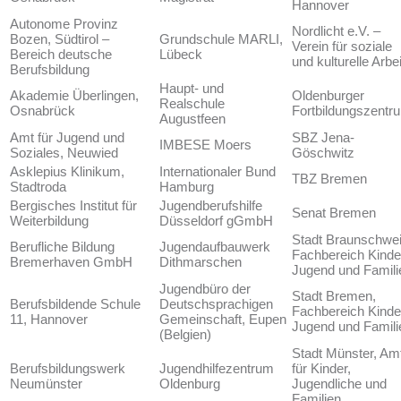
Hannover
Autonome Provinz
Nordlicht e.V. –
Bozen, Südtirol –
Grundschule MARLI,
Verein für soziale
Bereich deutsche
Lübeck
und kulturelle Arbei
Berufsbildung
Haupt- und
Akademie Überlingen,
Oldenburger
Realschule
Osnabrück
Fortbildungszentr
Augustfeen
Amt für Jugend und
SBZ Jena-
IMBESE Moers
Soziales, Neuwied
Göschwitz
Asklepius Klinikum,
Internationaler Bund
TBZ Bremen
Stadtroda
Hamburg
Bergisches Institut für
Jugendberufshilfe
Senat Bremen
Weiterbildung
Düsseldorf gGmbH
Stadt Braunschwei
Berufliche Bildung
Jugendaufbauwerk
Fachbereich Kinde
Bremerhaven GmbH
Dithmarschen
Jugend und Famili
Jugendbüro der
Stadt Bremen,
Berufsbildende Schule
Deutschsprachigen
Fachbereich Kinde
11, Hannover
Gemeinschaft, Eupen
Jugend und Famili
(Belgien)
Stadt Münster, Am
Berufsbildungswerk
Jugendhilfezentrum
für Kinder,
Neumünster
Oldenburg
Jugendliche und
Familien