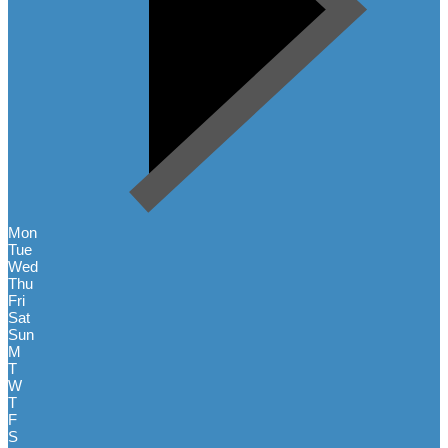
Mon
Tue
Wed
Thu
Fri
Sat
Sun
M
T
W
T
F
S