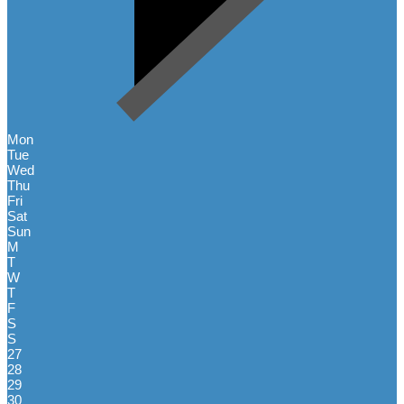
Mon
Tue
Wed
Thu
Fri
Sat
Sun
M
T
W
T
F
S
S
27
28
29
30