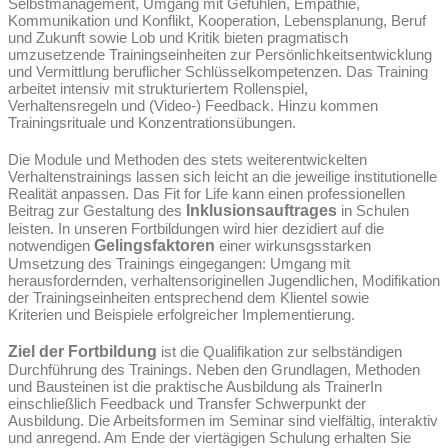
Selbstmanagement, Umgang mit Gefühlen, Empathie,
Kommunikation und Konflikt, Kooperation, Lebensplanung, Beruf
und Zukunft sowie Lob und Kritik bieten pragmatisch
umzusetzende Trainingseinheiten zur Persönlichkeitsentwicklung
und Vermittlung beruflicher Schlüsselkompetenzen. Das Training
arbeitet intensiv mit strukturiertem Rollenspiel,
Verhaltensregeln und (Video-) Feedback. Hinzu kommen
Trainingsrituale und Konzentrationsübungen.
Die Module und Methoden des stets weiterentwickelten
Verhaltenstrainings lassen sich leicht an die jeweilige institutionelle
Realität anpassen. Das Fit for Life kann einen professionellen
Beitrag zur Gestaltung des
Inklusionsauftrages
in Schulen
leisten. In unseren Fortbildungen wird hier dezidiert auf die
notwendigen
Gelingsfaktoren
einer wirkunsgsstarken
Umsetzung des Trainings eingegangen: Umgang mit
herausfordernden, verhaltensoriginellen Jugendlichen, Modifikation
der Trainingseinheiten entsprechend dem Klientel sowie
Kriterien und Beispiele erfolgreicher Implementierung.
Ziel der Fortbildung
ist die Qualifikation zur selbständigen
Durchführung des Trainings. Neben den Grundlagen, Methoden
und Bausteinen ist die praktische Ausbildung als TrainerIn
einschließlich Feedback und Transfer Schwerpunkt der
Ausbildung. Die Arbeitsformen im Seminar sind vielfältig, interaktiv
und anregend. Am Ende der viertägigen Schulung erhalten Sie