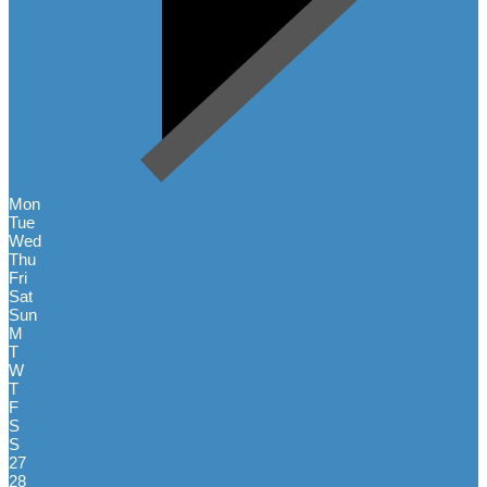
Mon
Tue
Wed
Thu
Fri
Sat
Sun
M
T
W
T
F
S
S
27
28