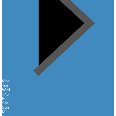
Mon
Tue
Wed
Thu
Fri
Sat
Sun
M