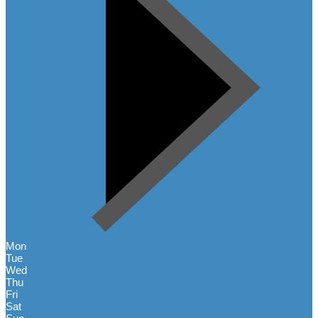
Mon
Tue
Wed
Thu
Fri
Sat