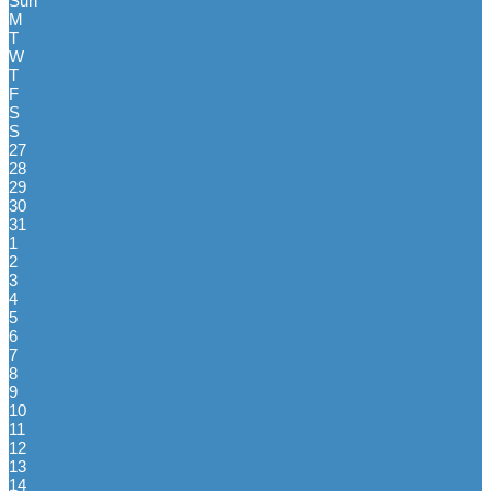
Sun
M
T
W
T
F
S
S
27
28
29
30
31
1
2
3
4
5
6
7
8
9
10
11
12
13
14