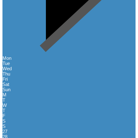
Mon
Tue
Wed
Thu
Fri
Sat
Sun
M
T
W
T
F
S
S
27
28