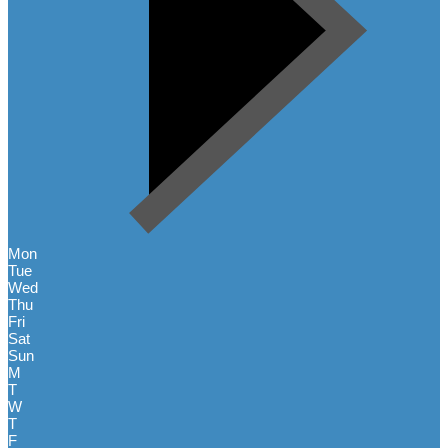
Mon
Tue
Wed
Thu
Fri
Sat
Sun
M
T
W
T
F