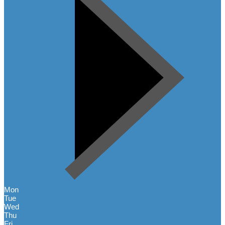
Mon
Tue
Wed
Thu
Fri