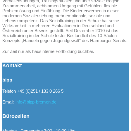
Verhaltensübungen, Trainingsritualen und über soziale Regeln
Zusammenarbeit, achtsamen Umgang mit Gefühlen, flexible
Problemlösung und Einfühlung. Die Kinder erwerben in dieser
modernen Sozialerziehung mehr emotionale, soziale und
Lebenskompetenz. Das Sozialtraining in der Schule hat seine
Wirksamkeit in mehreren Evaluationen in Deutschland und
Österreich unter Beweis gestellt. Seit Dezember 2010 ist das
Sozialtraining in der Schule fester Bestandteil des 10-Säulen-
Konzepts „Handeln gegen Jugendgewalt“ des Hamburger Senats.
Zur Zeit nur als hausinterne Fortbildung buchbar.
Kontakt
bipp
Telefon +49 (0)251 / 133 0 266 5
Email:
info@bipp-bremen.de
Bürozeiten
Montag - Donnerstag 7:00 - 18:00 Uhr