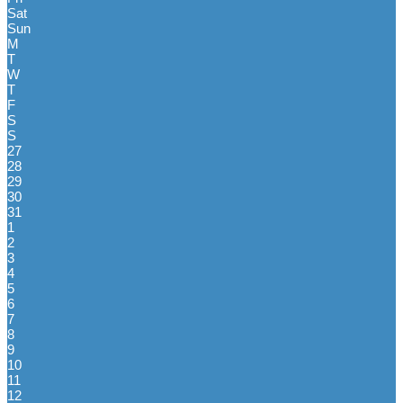
Sat
Sun
M
T
W
T
F
S
S
27
28
29
30
31
1
2
3
4
5
6
7
8
9
10
11
12