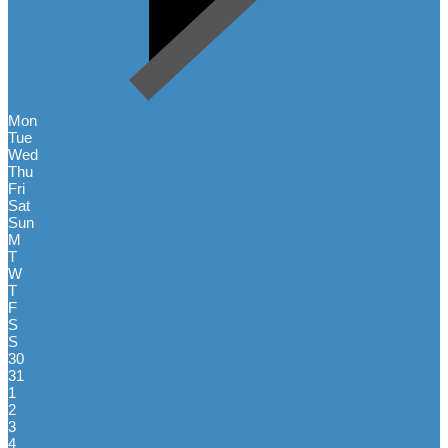
Mon
Tue
Wed
Thu
Fri
Sat
Sun
M
T
W
T
F
S
S
30
31
1
2
3
4