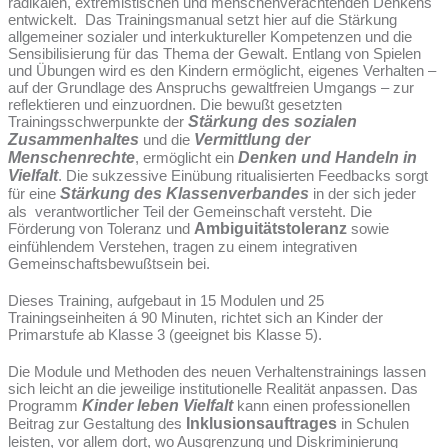
radikalen, extremistischen und menschenverachtenden Denkens
entwickelt. Das Trainingsmanual setzt hier auf die Stärkung
allgemeiner sozialer und interkuktureller Kompetenzen und die
Sensibilisierung für das Thema der Gewalt. Entlang von Spielen
und Übungen wird es den Kindern ermöglicht, eigenes Verhalten –
auf der Grundlage des Anspruchs gewaltfreien Umgangs – zur
reflektieren und einzuordnen. Die bewußt gesetzten
Trainingsschwerpunkte der
Stärkung des sozialen
Zusammenhaltes
und die
Vermittlung der
Menschenrechte
, ermöglicht ein
Denken und Handeln in
Vielfalt
. Die sukzessive Einübung ritualisierten Feedbacks sorgt
für eine
Stärkung des Klassenverbandes
in der sich jeder
als verantwortlicher Teil der Gemeinschaft versteht. Die
Förderung von Toleranz und
Ambiguitätstoleranz
sowie
einfühlendem Verstehen, tragen zu einem integrativen
Gemeinschaftsbewußtsein bei.
Dieses Training, aufgebaut in 15 Modulen und 25
Trainingseinheiten á 90 Minuten, richtet sich an Kinder der
Primarstufe ab Klasse 3 (geeignet bis Klasse 5).
Die Module und Methoden des neuen Verhaltenstrainings lassen
sich leicht an die jeweilige institutionelle Realität anpassen. Das
Programm
Kinder leben Vielfalt
kann einen professionellen
Beitrag zur Gestaltung des
Inklusionsauftrages
in Schulen
leisten, vor allem dort, wo Ausgrenzung und Diskriminierung