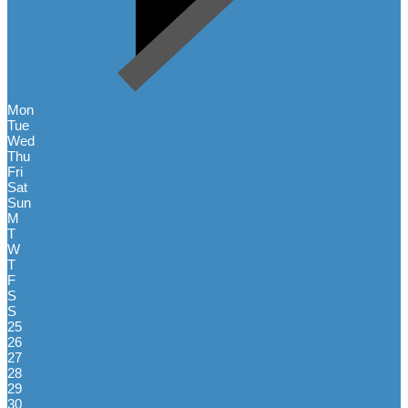
Mon
Tue
Wed
Thu
Fri
Sat
Sun
M
T
W
T
F
S
S
25
26
27
28
29
30