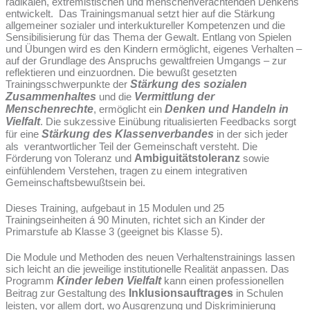
radikalen, extremistischen und menschenverachtenden Denkens
entwickelt. Das Trainingsmanual setzt hier auf die Stärkung
allgemeiner sozialer und interkuktureller Kompetenzen und die
Sensibilisierung für das Thema der Gewalt. Entlang von Spielen
und Übungen wird es den Kindern ermöglicht, eigenes Verhalten –
auf der Grundlage des Anspruchs gewaltfreien Umgangs – zur
reflektieren und einzuordnen. Die bewußt gesetzten
Trainingsschwerpunkte der
Stärkung des sozialen
Zusammenhaltes
und die
Vermittlung der
Menschenrechte
, ermöglicht ein
Denken und Handeln in
Vielfalt
. Die sukzessive Einübung ritualisierten Feedbacks sorgt
für eine
Stärkung des Klassenverbandes
in der sich jeder
als verantwortlicher Teil der Gemeinschaft versteht. Die
Förderung von Toleranz und
Ambiguitätstoleranz
sowie
einfühlendem Verstehen, tragen zu einem integrativen
Gemeinschaftsbewußtsein bei.
Dieses Training, aufgebaut in 15 Modulen und 25
Trainingseinheiten á 90 Minuten, richtet sich an Kinder der
Primarstufe ab Klasse 3 (geeignet bis Klasse 5).
Die Module und Methoden des neuen Verhaltenstrainings lassen
sich leicht an die jeweilige institutionelle Realität anpassen. Das
Programm
Kinder leben Vielfalt
kann einen professionellen
Beitrag zur Gestaltung des
Inklusionsauftrages
in Schulen
leisten, vor allem dort, wo Ausgrenzung und Diskriminierung