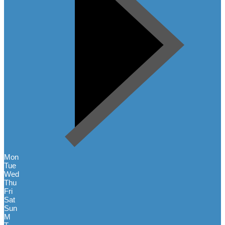
Mon
Tue
Wed
Thu
Fri
Sat
Sun
M