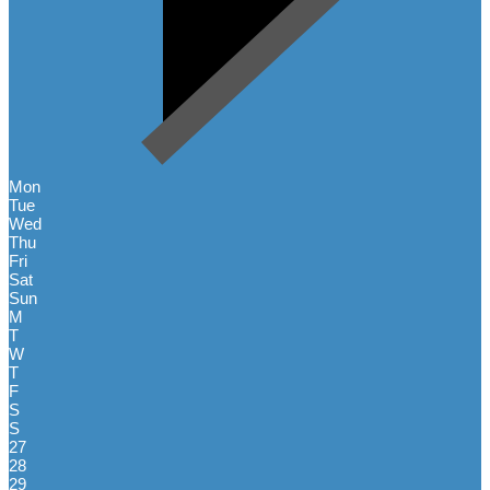
Mon
Tue
Wed
Thu
Fri
Sat
Sun
M
T
W
T
F
S
S
27
28
29