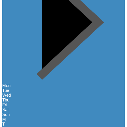
Mon
Tue
Wed
Thu
Fri
Sat
Sun
M
T