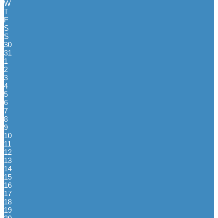
W
T
F
S
S
30
31
1
2
3
4
5
6
7
8
9
10
11
12
13
14
15
16
17
18
19