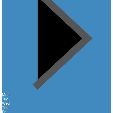
Mon
Tue
Wed
Thu
Fri