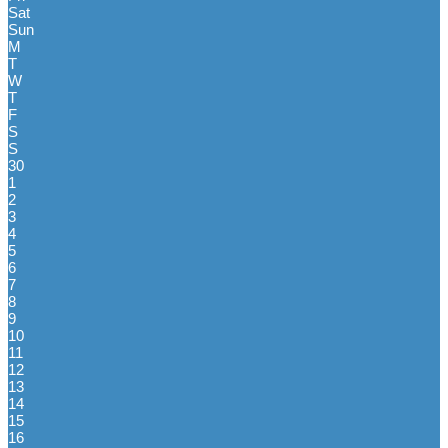
Sat
Sun
M
T
W
T
F
S
S
30
1
2
3
4
5
6
7
8
9
10
11
12
13
14
15
16