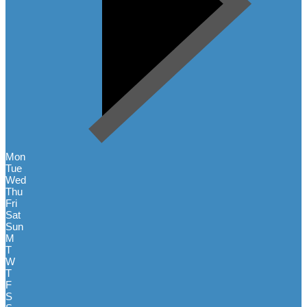
Mon
Tue
Wed
Thu
Fri
Sat
Sun
M
T
W
T
F
S