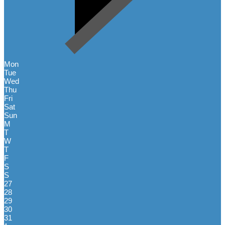
Mon
Tue
Wed
Thu
Fri
Sat
Sun
M
T
W
T
F
S
S
27
28
29
30
31