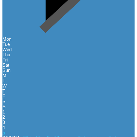
Mon
Tue
Wed
Thu
Fri
Sat
Sun
M
T
W
T
F
S
S
1
2
3
4
5