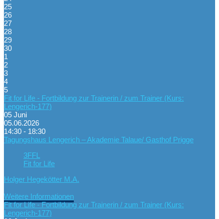
25
26
27
28
29
30
1
2
3
4
5
Fit for Life - Fortbildung zur Trainerin / zum Trainer (Kurs:
Lengerich-177)
05
Juni
05.06.2026
14:30 - 18:30
Tagungshaus Lengerich – Akademie Talaue/ Gasthof Prigge
3FFL
Fit for Life
Holger Hegekötter M.A.
Weitere Informationen
Fit for Life - Fortbildung zur Trainerin / zum Trainer (Kurs:
Lengerich-177)