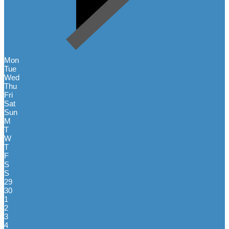
Mon
Tue
Wed
Thu
Fri
Sat
Sun
M
T
W
T
F
S
S
29
30
1
2
3
4