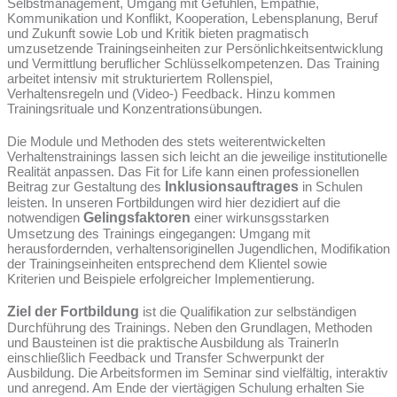
Selbstmanagement, Umgang mit Gefühlen, Empathie,
Kommunikation und Konflikt, Kooperation, Lebensplanung, Beruf
und Zukunft sowie Lob und Kritik bieten pragmatisch
umzusetzende Trainingseinheiten zur Persönlichkeitsentwicklung
und Vermittlung beruflicher Schlüsselkompetenzen. Das Training
arbeitet intensiv mit strukturiertem Rollenspiel,
Verhaltensregeln und (Video-) Feedback. Hinzu kommen
Trainingsrituale und Konzentrationsübungen.
Die Module und Methoden des stets weiterentwickelten
Verhaltenstrainings lassen sich leicht an die jeweilige institutionelle
Realität anpassen. Das Fit for Life kann einen professionellen
Beitrag zur Gestaltung des
Inklusionsauftrages
in Schulen
leisten. In unseren Fortbildungen wird hier dezidiert auf die
notwendigen
Gelingsfaktoren
einer wirkunsgsstarken
Umsetzung des Trainings eingegangen: Umgang mit
herausfordernden, verhaltensoriginellen Jugendlichen, Modifikation
der Trainingseinheiten entsprechend dem Klientel sowie
Kriterien und Beispiele erfolgreicher Implementierung.
Ziel der Fortbildung
ist die Qualifikation zur selbständigen
Durchführung des Trainings. Neben den Grundlagen, Methoden
und Bausteinen ist die praktische Ausbildung als TrainerIn
einschließlich Feedback und Transfer Schwerpunkt der
Ausbildung. Die Arbeitsformen im Seminar sind vielfältig, interaktiv
und anregend. Am Ende der viertägigen Schulung erhalten Sie