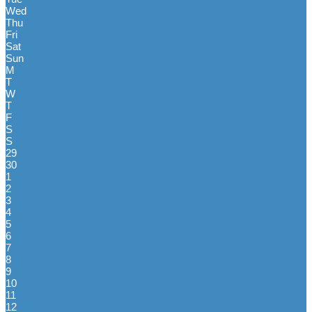
Wed
Thu
Fri
Sat
Sun
M
T
W
T
F
S
S
29
30
1
2
3
4
5
6
7
8
9
10
11
12