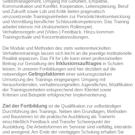
Selbstmanagement, Umgang mit Gefühlen, Empathie,
Kommunikation und Konflikt, Kooperation, Lebensplanung, Beruf
und Zukunft sowie Lob und Kritik bieten pragmatisch
umzusetzende Trainingseinheiten zur Persönlichkeitsentwicklung
und Vermittlung beruflicher Schlüsselkompetenzen. Das Training
arbeitet intensiv mit strukturiertem Rollenspiel,
Verhaltensregeln und (Video-) Feedback. Hinzu kommen
Trainingsrituale und Konzentrationsübungen.
Die Module und Methoden des stets weiterentwickelten
Verhaltenstrainings lassen sich leicht an die jeweilige institutionelle
Realität anpassen. Das Fit for Life kann einen professionellen
Beitrag zur Gestaltung des
Inklusionsauftrages
in Schulen
leisten. In unseren Fortbildungen wird hier dezidiert auf die
notwendigen
Gelingsfaktoren
einer wirkunsgsstarken
Umsetzung des Trainings eingegangen: Umgang mit
herausfordernden, verhaltensoriginellen Jugendlichen, Modifikation
der Trainingseinheiten entsprechend dem Klientel sowie
Kriterien und Beispiele erfolgreicher Implementierung.
Ziel der Fortbildung
ist die Qualifikation zur selbständigen
Durchführung des Trainings. Neben den Grundlagen, Methoden
und Bausteinen ist die praktische Ausbildung als TrainerIn
einschließlich Feedback und Transfer Schwerpunkt der
Ausbildung. Die Arbeitsformen im Seminar sind vielfältig, interaktiv
und anregend. Am Ende der viertägigen Schulung erhalten Sie