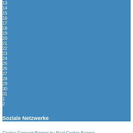
13
14
15
16
17
18
19
20
21
22
23
24
25
26
27
28
29
30
31
1
2
Soziale Netzwerke
Cookie Consent Banner by Real Cookie Banner