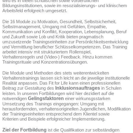
wird es in vielen schulischen sowie vorberuflichen
Bildungsinstitutionen, sowie im resozialisierungs- und klinischem
Arbeitsfeld erfolgreich umgesetzt.
Die 16 Module zu Motivation, Gesundheit, Selbstsicherheit,
Selbstmanagement, Umgang mit Gefühlen, Empathie,
Kommunikation und Konflikt, Kooperation, Lebensplanung, Beruf
und Zukunft sowie Lob und Kritik bieten pragmatisch
umzusetzende Trainingseinheiten zur Persönlichkeitsentwicklung
und Vermittlung beruflicher Schlüsselkompetenzen. Das Training
arbeitet intensiv mit strukturiertem Rollenspiel,
Verhaltensregeln und (Video-) Feedback. Hinzu kommen
Trainingsrituale und Konzentrationsübungen.
Die Module und Methoden des stets weiterentwickelten
Verhaltenstrainings lassen sich leicht an die jeweilige institutionelle
Realität anpassen. Das Fit for Life kann einen professionellen
Beitrag zur Gestaltung des
Inklusionsauftrages
in Schulen
leisten. In unseren Fortbildungen wird hier dezidiert auf die
notwendigen
Gelingsfaktoren
einer wirkunsgsstarken
Umsetzung des Trainings eingegangen: Umgang mit
herausfordernden, verhaltensoriginellen Jugendlichen, Modifikation
der Trainingseinheiten entsprechend dem Klientel sowie
Kriterien und Beispiele erfolgreicher Implementierung.
Ziel der Fortbildung
ist die Qualifikation zur selbständigen