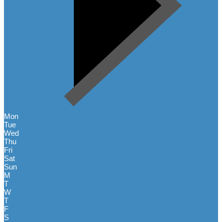
Mon
Tue
Wed
Thu
Fri
Sat
Sun
M
T
W
T
F
S