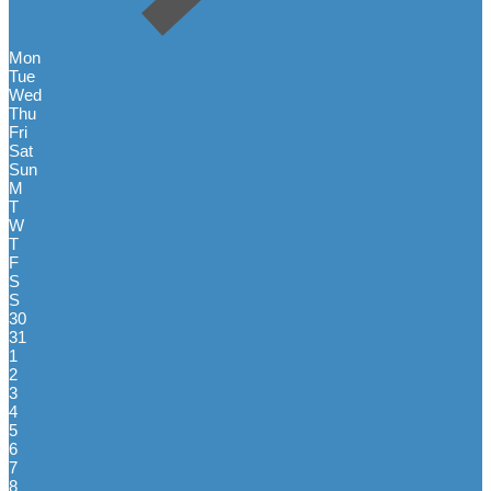
Mon
Tue
Wed
Thu
Fri
Sat
Sun
M
T
W
T
F
S
S
30
31
1
2
3
4
5
6
7
8