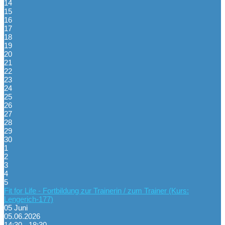
14
15
16
17
18
19
20
21
22
23
24
25
26
27
28
29
30
1
2
3
4
5
Fit for Life - Fortbildung zur Trainerin / zum Trainer (Kurs:
Lengerich-177)
05
Juni
05.06.2026
14:30 - 18:30