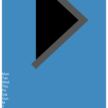
Mon
Tue
Wed
Thu
Fri
Sat
Sun
M
T