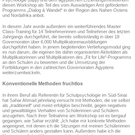
diesen Workshop als Teil des vom Auswärtigen Amt geförderten
Programms „Dialog & Wandel“ in der Region des Nahen Ostens
und Nordafrika anbot.
In diesem Jahr wurde außerdem ein weiterführendes Master
Class-Training für 14 Teilnehmerinnen und Teilnehmer des letzten
Jahrgangs durchgeführt, die bereits selbstständig in über 18
Governoraten über 6.000 Multiplikatorenausbildungen
durchgeführt haben. In jenem begleitenden Vertiefungsmodul ging
es nun darum, die eigenen bis dahin organisierten Aktivitäten als
Multiplikatorinnen und Multiplikatoren des „Fit for Life“-Programms
an den Schulen zu bewerten und die Umsetzung der
Fortbildungen in den zahlreichen Governoraten Ägyptens
weiterzuentwickeln.
Konventionelle Methoden fruchtlos
In ihrem Beruf als Referentin für Schulpsychologie im Süd-Sinai
hat Sahar Ahmad jahrelang versucht mit Methoden, die sie selbst
als „traditionell“ und meist erfolglos beschreibt, gegen negatives
und gewalttätiges Verhalten von Schülerinnen und Schülern
anzugehen. Nach ihrer Teilnahme am Workshop sei es bergauf
gegangen, wie Sahar erzählt: „Ich habe mir konkrete Methoden
angeeignet, mit denen ich die Sitzungen mit meinen Schülerinnen
und Schülern anders gestalten kann. Außerdem habe ich die