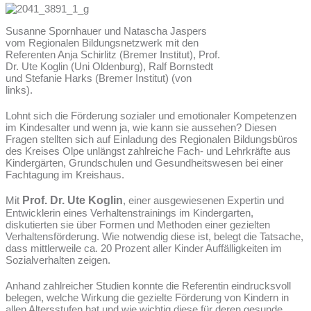
Susanne Spornhauer und Natascha Jaspers
vom Regionalen Bildungsnetzwerk mit den
Referenten Anja Schirlitz (Bremer Institut), Prof.
Dr. Ute Koglin (Uni Oldenburg), Ralf Bornstedt
und Stefanie Harks (Bremer Institut) (von
links).
Lohnt sich die Förderung sozialer und emotionaler Kompetenzen
im Kindesalter und wenn ja, wie kann sie aussehen? Diesen
Fragen stellten sich auf Einladung des Regionalen Bildungsbüros
des Kreises Olpe unlängst zahlreiche Fach- und Lehrkräfte aus
Kindergärten, Grundschulen und Gesundheitswesen bei einer
Fachtagung im Kreishaus.
Mit
Prof. Dr. Ute Koglin
, einer ausgewiese­nen Expertin und
Entwicklerin eines Verhaltenstrainings im Kindergarten,
diskutierten sie über Formen und Methoden einer gezielten
Verhaltensförderung. Wie notwendig diese ist, belegt die Tatsache,
dass mittlerweile ca. 20 Prozent aller Kinder Auffälligkeiten im
Sozialverhalten zeigen.
Anhand zahlreicher Studien konnte die Referentin eindrucksvoll
belegen, welche Wirkung die gezielte Förderung von Kindern in
allen Altersstufen hat und wie wichtig diese für deren gesunde