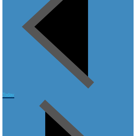
Today